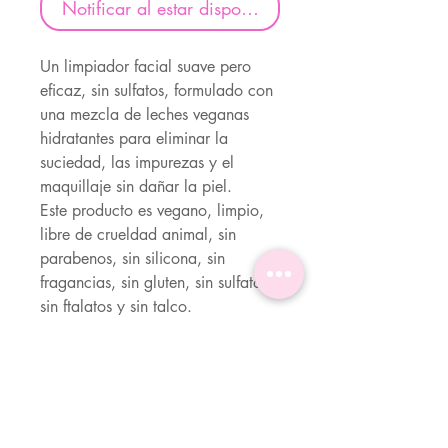
Notificar al estar disponible
Un limpiador facial suave pero
eficaz, sin sulfatos, formulado con
una mezcla de leches veganas
hidratantes para eliminar la
suciedad, las impurezas y el
maquillaje sin dañar la piel.
Este producto es vegano, limpio,
libre de crueldad animal, sin
parabenos, sin silicona, sin
fragancias, sin gluten, sin sulfatos,
sin ftalatos y sin talco.
Ingredientes principales
Desert Milk™ (elaborada con
Modo de uso
melón Kalahari, baobab, jojoba y