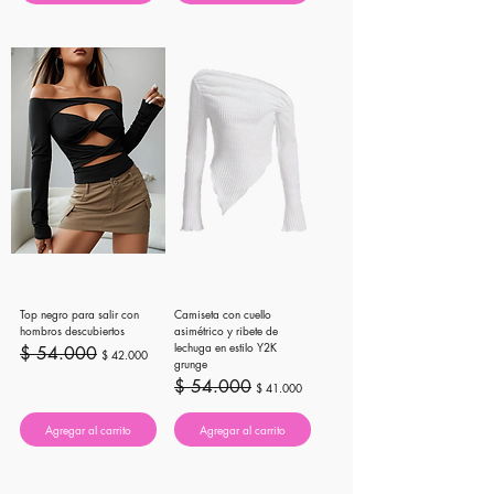
Top negro para salir con
Camiseta con cuello
hombros descubiertos
asimétrico y ribete de
lechuga en estilo Y2K
Precio
Precio de oferta
$ 54.000
$ 42.000
grunge
Precio
Precio de oferta
$ 54.000
$ 41.000
Agregar al carrito
Agregar al carrito