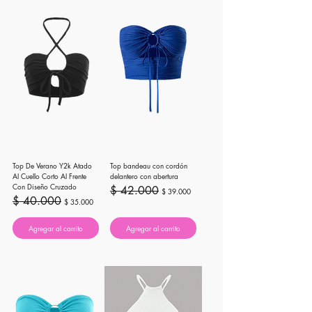
Top De Verano Y2k Atado
Top bandeau con cordón
Al Cuello Corto Al Frente
delantero con abertura
Con Diseño Cruzado
Precio
Precio de oferta
$ 42.000
$ 39.000
Precio
Precio de oferta
$ 40.000
$ 35.000
Agregar al carrito
Agregar al carrito