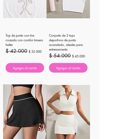
Top de punto con tira
Conjunto de 2 tops
cruzada con cordón trasero
deportivos de punto
halter
acanalado, ideales para
entrenamiento
Precio
Precio de oferta
$ 42.000
$ 32.000
Precio
Precio de oferta
$ 54.000
$ 45.000
Agregar al carrito
Agregar al carrito