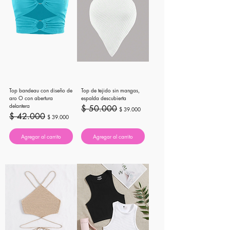
Top bandeau con diseño de
Top de tejido sin mangas,
aro O con abertura
espalda descubierta
delantera
Precio
Precio de oferta
$ 50.000
$ 39.000
Precio
Precio de oferta
$ 42.000
$ 39.000
Agregar al carrito
Agregar al carrito