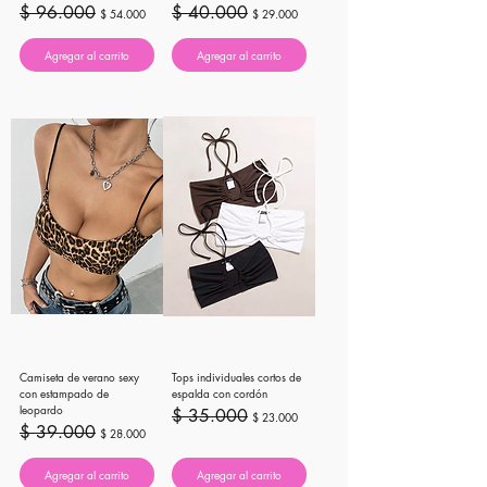
Precio
Precio de oferta
Precio
Precio de oferta
$ 96.000
$ 40.000
$ 54.000
$ 29.000
Agregar al carrito
Agregar al carrito
Camiseta de verano sexy
Tops individuales cortos de
con estampado de
espalda con cordón
leopardo
Precio
Precio de oferta
$ 35.000
$ 23.000
Precio
Precio de oferta
$ 39.000
$ 28.000
Agregar al carrito
Agregar al carrito