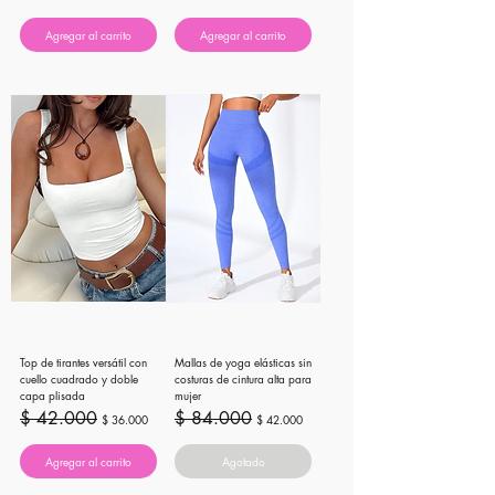
Agregar al carrito
Agregar al carrito
Top de tirantes versátil con
Mallas de yoga elásticas sin
cuello cuadrado y doble
costuras de cintura alta para
capa plisada
mujer
Precio
Precio de oferta
Precio
Precio de oferta
$ 42.000
$ 84.000
$ 36.000
$ 42.000
Agregar al carrito
Agotado