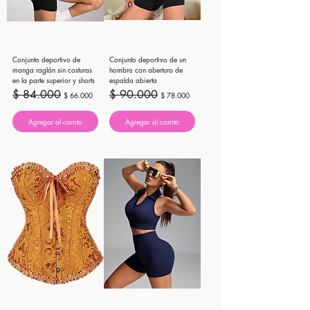
Conjunto deportivo de
Conjunto deportivo de un
manga raglán sin costuras
hombro con abertura de
en la parte superior y shorts
espalda abierta
Precio
Precio de oferta
Precio
Precio de oferta
$ 84.000
$ 90.000
$ 66.000
$ 78.000
Agregar al carrito
Agregar al carrito