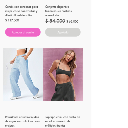
Corsés con cordones para
Conjunto deportivo
mujer, corsé con varillas y
femenino sin costuras
diseño floral de satén
acanalado
Precio
Precio
Precio de oferta
$ 117.000
$ 84.000
$ 66.000
Agregar al carrito
Agotado
Pantalones casuales tejidos
Top tipo cami con cuello de
de rayas en azul claro para
espalda cruzada de
mujeres
múltiples tirantes