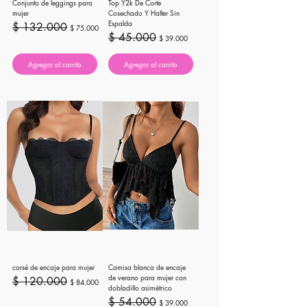
Conjunto de leggings para
Top Y2k De Corte
mujer
Cosechado Y Halter Sin
Espalda
Precio
Precio de oferta
$ 132.000
$ 75.000
Precio
Precio de oferta
$ 45.000
$ 39.000
Agregar al carrito
Agregar al carrito
corsé de encaje para mujer
Camisa blanca de encaje
de verano para mujer con
Precio
Precio de oferta
$ 120.000
$ 84.000
dobladillo asimétrico
Precio
Precio de oferta
$ 54.000
$ 39.000