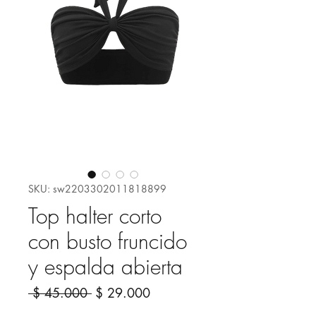
SKU: sw2203302011818899
Top halter corto
con busto fruncido
y espalda abierta
Precio
Precio
 $ 45.000 
$ 29.000
de