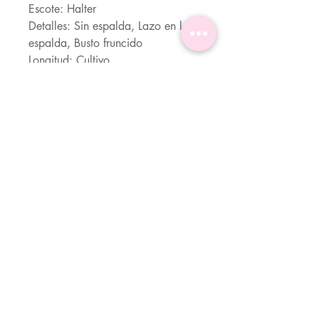
Escote: Halter
Detalles: Sin espalda, Lazo en la
espalda, Busto fruncido
Longitud: Cultivo
Tipo de ajuste: corte ajustado
Tela: Ligeramente elástico
Material: tela
Composición: 87% Poliéster, 13%
Elastano
Instrucciones de cuidado: Lavado
a máquina o limpieza en seco
profesional.
Transparente: No
Servicio Al Cliente (Whatsapp)