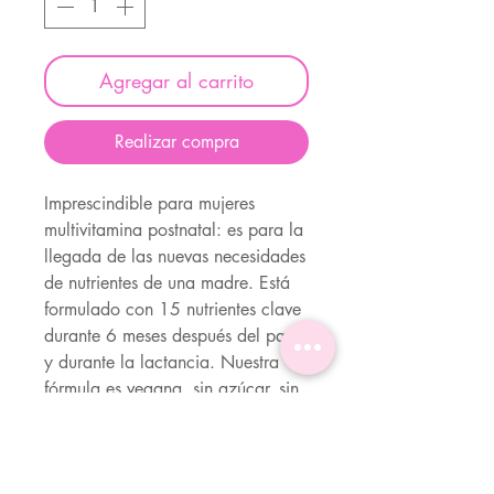
Agregar al carrito
Realizar compra
Imprescindible para mujeres
multivitamina postnatal: es para la
llegada de las nuevas necesidades
de nutrientes de una madre. Está
formulado con 15 nutrientes clave
durante 6 meses después del parto
y durante la lactancia. Nuestra
fórmula es vegana, sin azúcar, sin
gluten, sin lácteos, sin nueces, sin
soya y formulada sin stevia,
alcoholes de azúcar y colorantes,