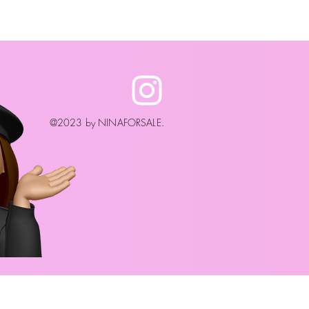
LIA, EXTRACTO DE
HERI, EXTRACTO DE RAÍZ DE
LORA, EXTRACTO DE NÚCLEO
ICA (MELOCOTON),
A DE PERILLA OCYMOIDES,
DO DE DIMETICONA,
 CAPRILATO DE GLICERILO,
@2023 by NINAFORSALE.
OFERILO
TILHEXILGLICERINA, CI
 TRIETOXICAPRILSILANO,
 SORBATO DE POTASIO