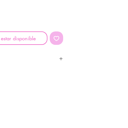
 estar disponible
TASILOXANO, DIMETICONA,
IISOBUTENO HIDROGENADO,
LÍMERO CRUZADO DE
HEXILACTONA,
POLIMETILSILSESQUIOXANO,
S(TRIMETILSILOXI)SILILETILO
ETILSILOXISILICATO,CLORUR
METICONA/PEG-10/15
O, SÍLICE , ACEITE DE FLOR