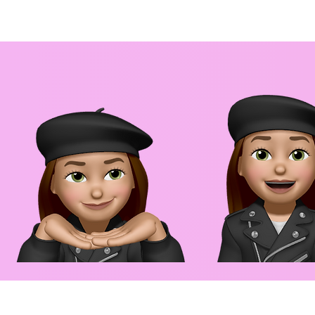
DE ROSA CENTIFO
EPILOBIUM FLEISC
PAEONIA LACTIF
DE PRUNUS PERS
EXTRACTO DE HOJ
POLÍMERO CRUZA
CAPRILIL GLICOL,
ACETATO DE TOC
EDTA DISÓDICO, E
77891, CI 77491,
ÁCIDO CÍTRICO,