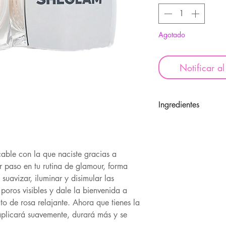
Agotado
Notificar al
Ingredientes
AGUA, CICLOPEN
GLICERINA, POL
OZOQUERITA, PO
able con la que naciste gracias a
HDI/TRIMETILOL 
r paso en tu rutina de glamour, forma
BUTILENGLICOL, 
suavizar, iluminar y disimular las
LAURIL PEG-10 TRI
 poros visibles y dale la bienvenida a
DIMETICONA,TRIM
to de rosa relajante. Ahora que tienes la
O DE SODIO, DI
 aplicará suavemente, durará más y se
POLÍMERO CRUZAD