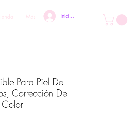
Iniciar sesión
Tienda
Más
sible Para Piel De
s, Corrección De
 Color