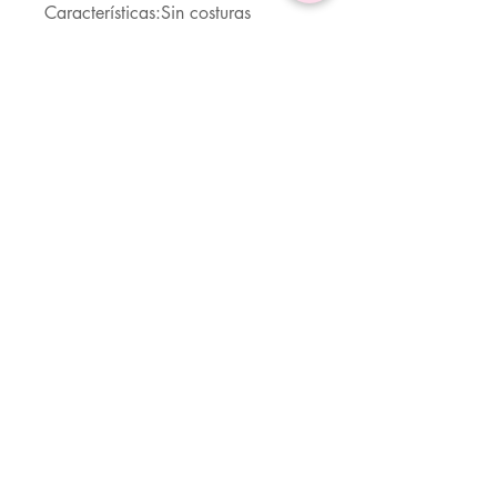
Características:Sin costuras
Tejido:Elástico Alto
Material:Tela
Composición:90% poliamida,
10% Elastano
Instrucciones de Cuidado:lavadora
o limpieza en seco profesional
Transparente:No
Actividad:Yoga y Estudio
Servicio Al Cliente (Whatsapp)
Cra 30 #45A-76 Bogotá.
310 6666666