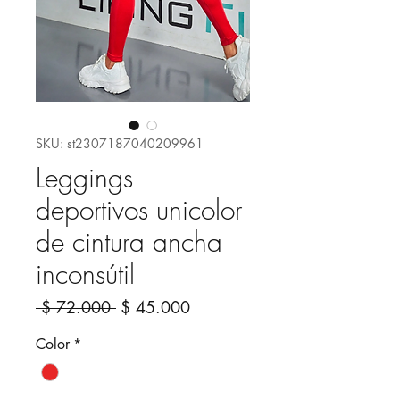
SKU: st2307187040209961
Leggings
deportivos unicolor
de cintura ancha
inconsútil
Precio
Precio
 $ 72.000 
$ 45.000
de
Color
*
oferta