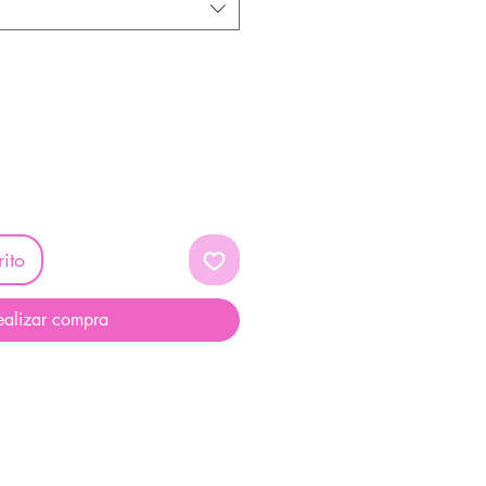
ito
ealizar compra