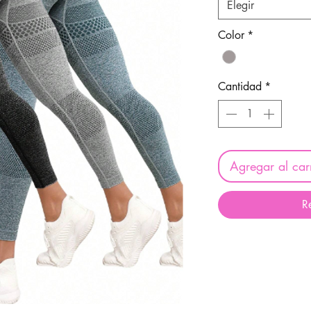
Elegir
Color
*
Cantidad
*
Agregar al carr
R