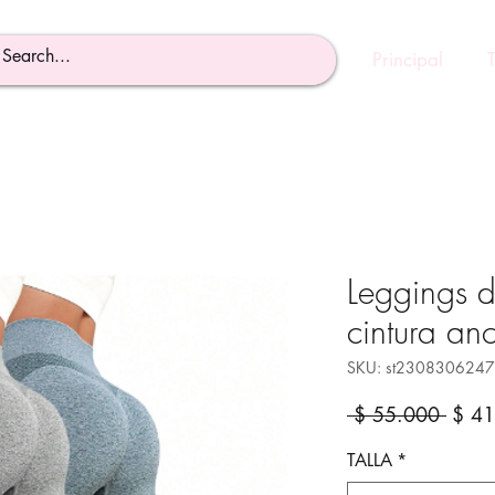
Principal
Leggings d
cintura an
SKU: st230830624
Preci
 $ 55.000 
$ 41
TALLA
*