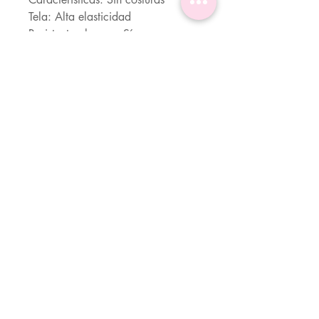
Tela: Alta elasticidad
Resistente al agua: Sí
Material: tela
Composición: 90% Poliamida,
10% Elastano
Instrucciones de cuidado: Lavado
a máquina o limpieza en seco
profesional.
Transparente: No
Actividad: Yoga y Estudio
Servicio Al Cliente (Whatsapp)
Cra 30 #45A-76 Bogotá.
310 6666666