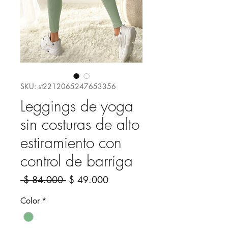
SKU: st2212065247653356
Leggings de yoga
sin costuras de alto
estiramiento con
control de barriga
Precio
Precio
 $ 84.000 
$ 49.000
de
Color
*
oferta