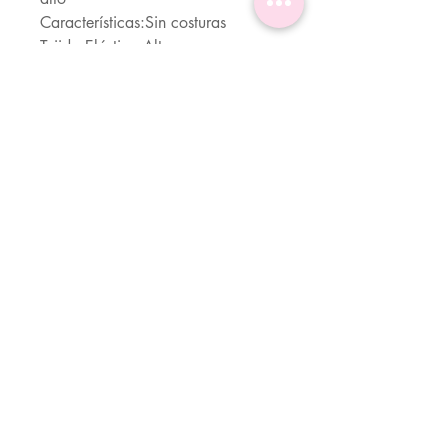
Características:Sin costuras
Tejido:Elástico Alto
Material:Tela
Composición:90% poliamida,
10% Elastano
Instrucciones de Cuidado:Lavado a
mano o limpieza en seco
profesional
Transparente:No
Actividad:Yoga y Estudio
Servicio Al Cliente (Whatsapp)
Cra 30 #45A-76 Bogotá.
310 6666666