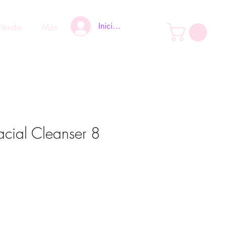
Iniciar sesión
Tienda
Más
cial Cleanser 8