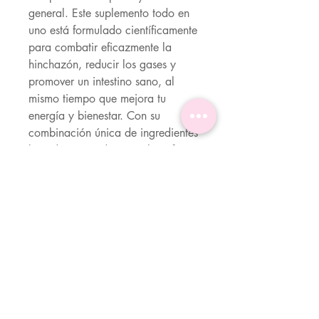
general. Este suplemento todo en
uno está formulado científicamente
para combatir eficazmente la
hinchazón, reducir los gases y
promover un intestino sano, al
mismo tiempo que mejora tu
energía y bienestar. Con su
combinación única de ingredientes
basados ​​en evidencia, Bliss ofrece
una variedad de beneficios que
pueden tener un impacto positivo
en tu vida diaria. ¡Experimenta la
diferencia y descubre tu mejor
versión!
Ingredientes
BERBERINA HCI